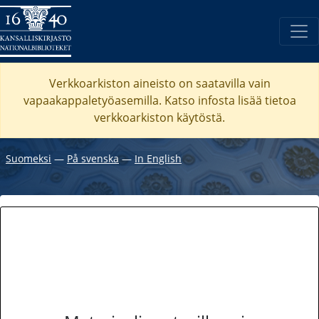
Verkkoarkiston aineisto on saatavilla vain
vapaakappaletyöasemilla. Katso
infosta
lisää tietoa
verkkoarkiston käytöstä.
Suomeksi
―
På svenska
―
In English