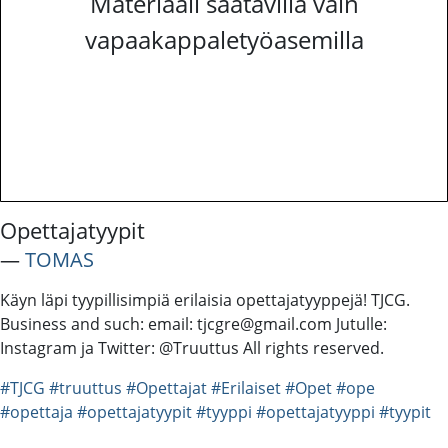
Materiaali saatavilla vain
vapaakappaletyöasemilla
Opettajatyypit
―
TOMAS
Käyn läpi tyypillisimpiä erilaisia opettajatyyppejä! TJCG.
Business and such: email: tjcgre@gmail.com Jutulle:
Instagram ja Twitter: @Truuttus All rights reserved.
#TJCG
#truuttus
#Opettajat
#Erilaiset
#Opet
#ope
#opettaja
#opettajatyypit
#tyyppi
#opettajatyyppi
#tyypit