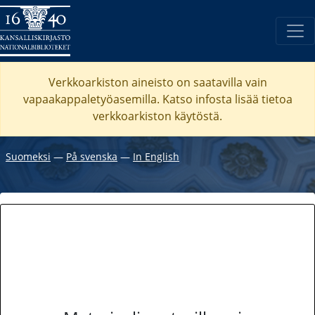
Verkkoarkiston aineisto on saatavilla vain
vapaakappaletyöasemilla. Katso
infosta
lisää tietoa
verkkoarkiston käytöstä.
Suomeksi
―
På svenska
―
In English