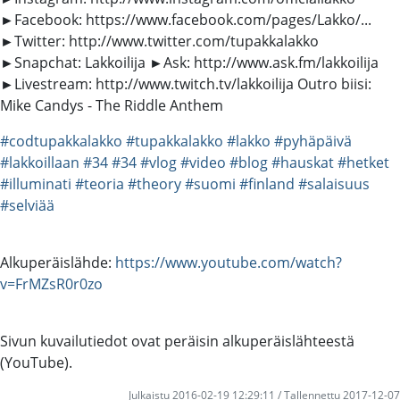
►Facebook: https://www.facebook.com/pages/Lakko/...
►Twitter: http://www.twitter.com/tupakkalakko
►Snapchat: Lakkoilija ►Ask: http://www.ask.fm/lakkoilija
►Livestream: http://www.twitch.tv/lakkoilija Outro biisi:
Mike Candys - The Riddle Anthem
#codtupakkalakko
#tupakkalakko
#lakko
#pyhäpäivä
#lakkoillaan
#34
#34
#vlog
#video
#blog
#hauskat
#hetket
#illuminati
#teoria
#theory
#suomi
#finland
#salaisuus
#selviää
Alkuperäislähde:
https://www.youtube.com/watch?
v=FrMZsR0r0zo
Sivun kuvailutiedot ovat peräisin alkuperäislähteestä
(YouTube).
Julkaistu 2016-02-19 12:29:11 / Tallennettu 2017-12-07