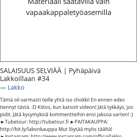
Materiaali saatavilla vain
vapaakappaletyöasemilla
SALAISUUS SELVIÄÄ | Pyhäpäivä
Lakkoillaan #34
―
Lakko
Tämä oli varmasti teille yhtä iso shokki! En ennen edes
tiennyt tästä. :D Kiitos, kun katsoit videon! Jätä tykkäys, jos
pidit. Jätä kysymyksiä kommentteihin ensi jaksoa varten! :)
►Tubetour: http://tubetour.fi ►PAITAKAUPPA:
http://bit.ly/lakonkauppa Mut löytää myös täältä!
►Instagram: http://www.instagram.com/officiallakko