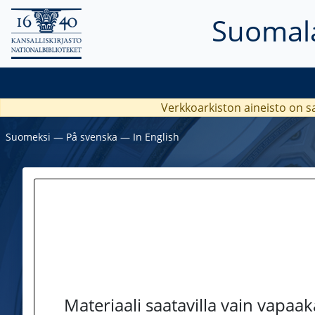
Suomala
Verkkoarkiston aineisto on s
Suomeksi
―
På svenska
―
In English
Materiaali saatavilla vain vapaa