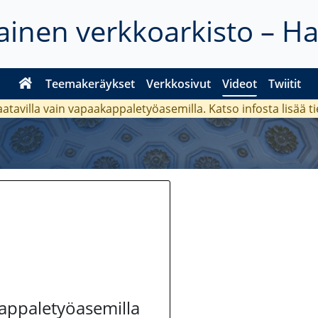
inen verkkoarkisto – H
Teemakeräykset
Verkkosivut
Videot
Twiitit
aatavilla vain vapaakappaletyöasemilla. Katso
infosta
lisää t
kappaletyöasemilla