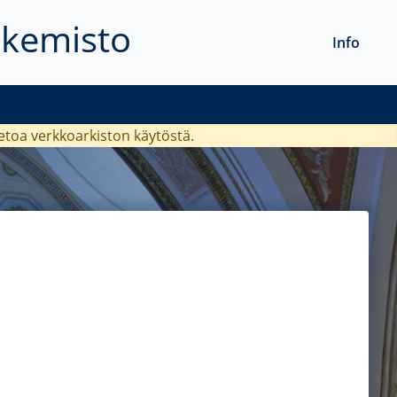
akemisto
Info
ietoa verkkoarkiston käytöstä.