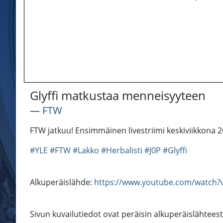
Glyffi matkustaa menneisyyteen
―
FTW
FTW jatkuu! Ensimmäinen livestriimi keskiviikkona 2
#YLE
#FTW
#Lakko
#Herbalisti
#J0P
#Glyffi
Alkuperäislähde:
https://www.youtube.com/watch?
Sivun kuvailutiedot ovat peräisin alkuperäislähtees