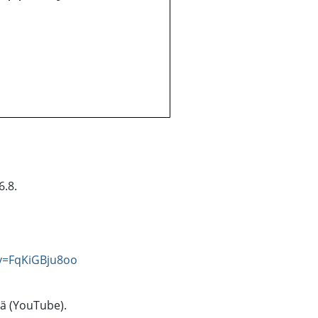
6.8.
v=FqKiGBju8oo
tä (YouTube).