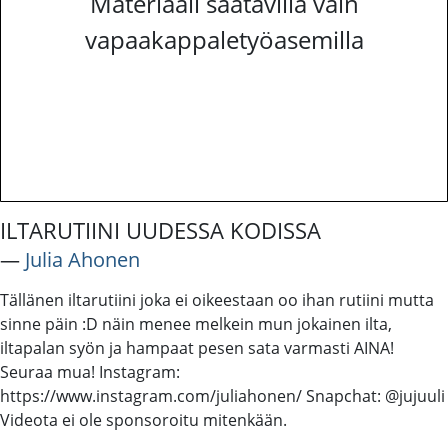
Materiaali saatavilla vain
vapaakappaletyöasemilla
ILTARUTIINI UUDESSA KODISSA
―
Julia Ahonen
Tällänen iltarutiini joka ei oikeestaan oo ihan rutiini mutta
sinne päin :D näin menee melkein mun jokainen ilta,
iltapalan syön ja hampaat pesen sata varmasti AINA!
Seuraa mua! Instagram:
https://www.instagram.com/juliahonen/ Snapchat: @jujuuli
Videota ei ole sponsoroitu mitenkään.