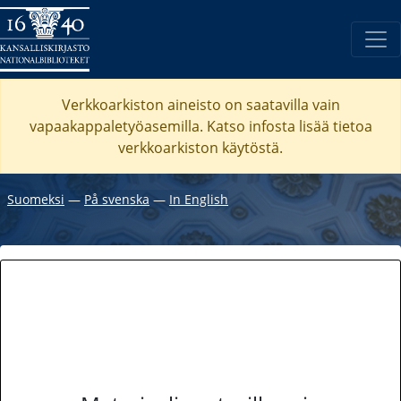
Verkkoarkiston aineisto on saatavilla vain
vapaakappaletyöasemilla. Katso
infosta
lisää tietoa
verkkoarkiston käytöstä.
Suomeksi
―
På svenska
―
In English