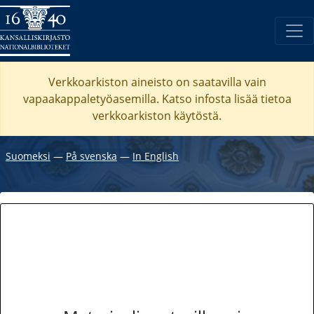
Verkkoarkiston aineisto on saatavilla vain
vapaakappaletyöasemilla. Katso
infosta
lisää tietoa
verkkoarkiston käytöstä.
Suomeksi
―
På svenska
―
In English