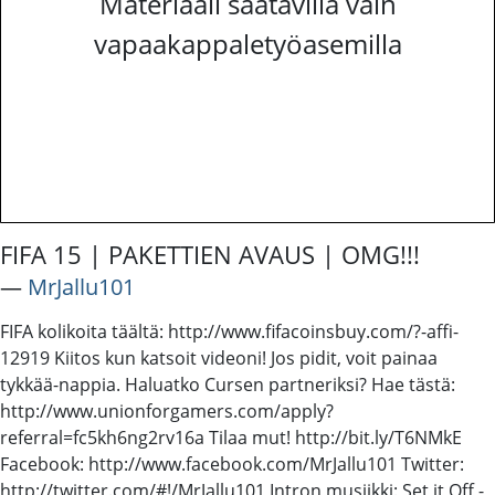
Materiaali saatavilla vain
vapaakappaletyöasemilla
FIFA 15 | PAKETTIEN AVAUS | OMG!!!
―
MrJallu101
FIFA kolikoita täältä: http://www.fifacoinsbuy.com/?-affi-
12919 Kiitos kun katsoit videoni! Jos pidit, voit painaa
tykkää-nappia. Haluatko Cursen partneriksi? Hae tästä:
http://www.unionforgamers.com/apply?
referral=fc5kh6ng2rv16a Tilaa mut! http://bit.ly/T6NMkE
Facebook: http://www.facebook.com/MrJallu101 Twitter:
http://twitter.com/#!/MrJallu101 Intron musiikki: Set it Off -