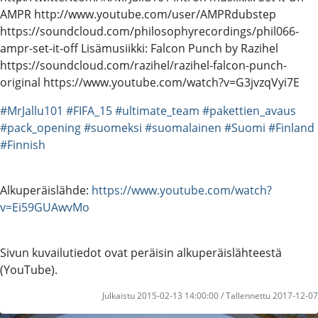
AMPR http://www.youtube.com/user/AMPRdubstep
https://soundcloud.com/philosophyrecordings/phil066-
ampr-set-it-off Lisämusiikki: Falcon Punch by Razihel
https://soundcloud.com/razihel/razihel-falcon-punch-
original https://www.youtube.com/watch?v=G3jvzqVyi7E
#MrJallu101
#FIFA_15
#ultimate_team
#pakettien_avaus
#pack_opening
#suomeksi
#suomalainen
#Suomi
#Finland
#Finnish
Alkuperäislähde:
https://www.youtube.com/watch?
v=Ei59GUAwvMo
Sivun kuvailutiedot ovat peräisin alkuperäislähteestä
(YouTube).
Julkaistu 2015-02-13 14:00:00 / Tallennettu 2017-12-07