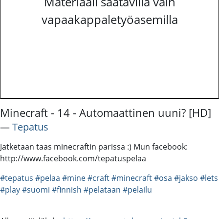
Materiaali saatavilla vain
vapaakappaletyöasemilla
Minecraft - 14 - Automaattinen uuni? [HD]
―
Tepatus
Jatketaan taas minecraftin parissa :) Mun facebook:
http://www.facebook.com/tepatuspelaa
#tepatus
#pelaa
#mine
#craft
#minecraft
#osa
#jakso
#lets
#play
#suomi
#finnish
#pelataan
#pelailu