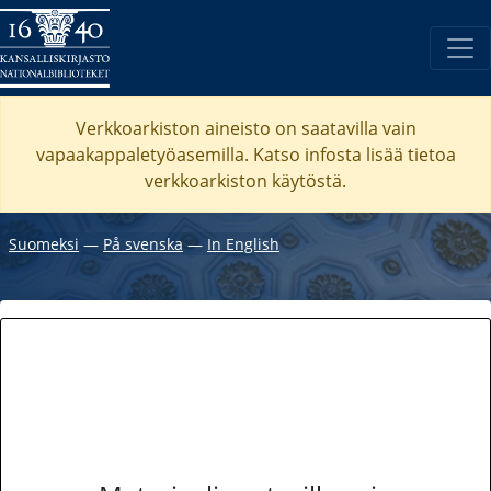
Verkkoarkiston aineisto on saatavilla vain
vapaakappaletyöasemilla. Katso
infosta
lisää tietoa
verkkoarkiston käytöstä.
Suomeksi
―
På svenska
―
In English