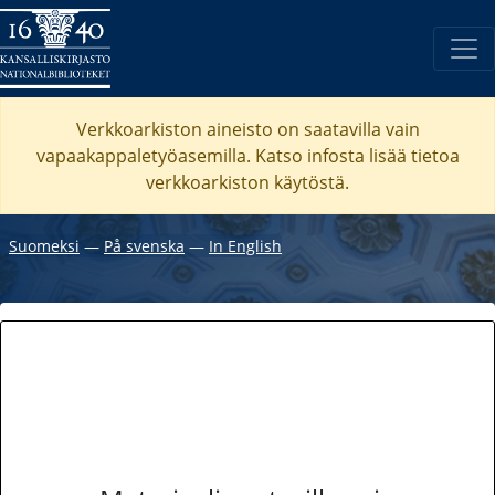
Verkkoarkiston aineisto on saatavilla vain
vapaakappaletyöasemilla. Katso
infosta
lisää tietoa
verkkoarkiston käytöstä.
Suomeksi
―
På svenska
―
In English