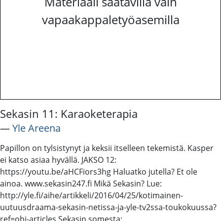
Materiaali saatavilla vain
vapaakappaletyöasemilla
Sekasin 11: Karaoketerapia
―
Yle Areena
Papillon on tylsistynyt ja keksii itselleen tekemistä. Kasper
ei katso asiaa hyvällä. JAKSO 12:
https://youtu.be/aHCFiors3hg Haluatko jutella? Et ole
ainoa. www.sekasin247.fi Mikä Sekasin? Lue:
http://yle.fi/aihe/artikkeli/2016/04/25/kotimainen-
uutuusdraama-sekasin-netissa-ja-yle-tv2ssa-toukokuussa?
ref=ohj-articles Sekasin somesta: