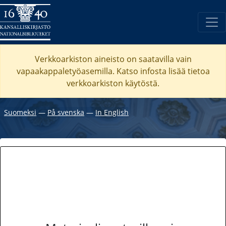
Verkkoarkiston aineisto on saatavilla vain
vapaakappaletyöasemilla. Katso
infosta
lisää tietoa
verkkoarkiston käytöstä.
Suomeksi
―
På svenska
―
In English