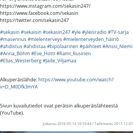
https://www.instagram.com/sekasin247/
https://www.facebook.com/sekasin
https://twitter.com/sekasin247
#sekasin
#sekaisin
#sekasin247
#yle
#yleisradio
#TV-sarja
#masennus
#mielenterveys
#mielenterveyden_häiriö
#ahdistus
#ahdistaa
#bipolaarinen
#päihteet
#Anssi_Niemi
#Anna_Böhm
#Eve_Hotti
#Rami_Rusinen
#Elias_Westerberg
#Jade_Viljamaa
Alkuperäislähde:
https://www.youtube.com/watch?
v=D_M0Dfk3mYA
Sivun kuvailutiedot ovat peräisin alkuperäislähteestä
(YouTube).
Julkaistu 2016-05-14 16:10:44 / Tallennettu 2017-12-07