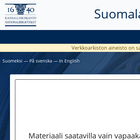
Suomala
Verkkoarkiston aineisto on s
Suomeksi
―
På svenska
―
In English
Materiaali saatavilla vain vapaa