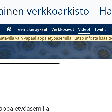
inen verkkoarkisto – H
Teemakeräykset
Verkkosivut
Videot
Twiitit
aatavilla vain vapaakappaletyöasemilla. Katso
infosta
lisää t
kappaletyöasemilla