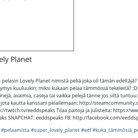
ely Planet
pelasin Lovely Planet nimistä peliä joka oli tämän edeltäjä? 
ymys kuuluukin; miksi kukaan pelaa tämmöisiä tekeleitä? 
inejä, avaimia, caseja tai vaikka pelejä tänne jos siltä tu
ta kautta kanssani pelailemaan: http://steamcommunity.
//twitch.tv/eeddspeaks Tilaa paitoja ja julisteita: https:/
eaks SNAPCHAT: eeddspeaks FB: http://facebook.com/eedds
#pelaamista
#super_lovely_planet
#wtf
#kuka_tämmösiä_p