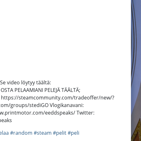
Se video löytyy täältä:
:D OSTA PELAAMIANI PELEJÄ TÄÄLTÄ;
ntuu: https://steamcommunity.com/tradeoffer/new/?
com/groups/stediGO Vlogikanavani:
/www.printmotor.com/eeddspeaks/ Twitter:
peaks
elaa
#random
#steam
#pelit
#peli