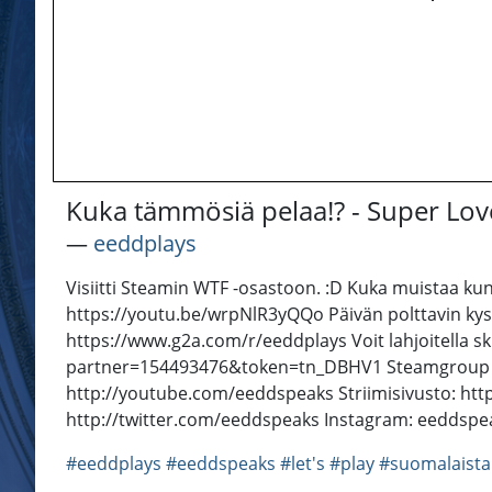
Kuka tämmösiä pelaa!? - Super Lov
―
eeddplays
Visiitti Steamin WTF -osastoon. :D Kuka muistaa kun 
https://youtu.be/wrpNlR3yQQo Päivän polttavin kys
https://www.g2a.com/r/eeddplays Voit lahjoitella sk
partner=154493476&token=tn_DBHV1 Steamgroup jo
http://youtube.com/eeddspeaks Striimisivusto: http:
http://twitter.com/eeddspeaks Instagram: eeddsp
#eeddplays
#eeddspeaks
#let's
#play
#suomalaista