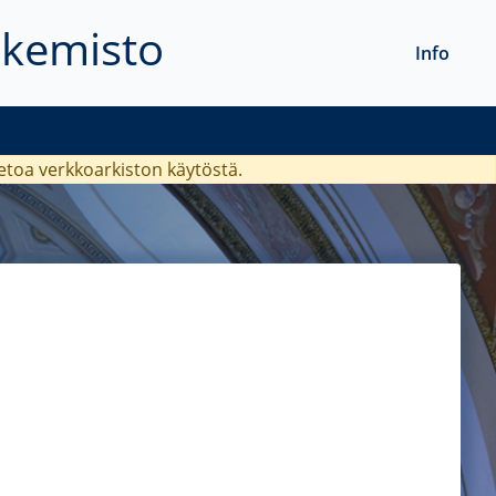
akemisto
Info
ietoa verkkoarkiston käytöstä.