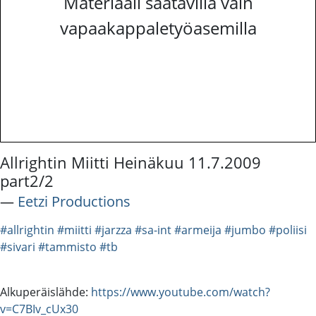
Materiaali saatavilla vain
vapaakappaletyöasemilla
Allrightin Miitti Heinäkuu 11.7.2009
part2/2
―
Eetzi Productions
#allrightin
#miitti
#jarzza
#sa-int
#armeija
#jumbo
#poliisi
#sivari
#tammisto
#tb
Alkuperäislähde:
https://www.youtube.com/watch?
v=C7BIv_cUx30