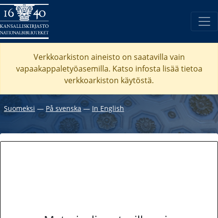
Verkkoarkiston aineisto on saatavilla vain
vapaakappaletyöasemilla. Katso
infosta
lisää tietoa
verkkoarkiston käytöstä.
Suomeksi
―
På svenska
―
In English