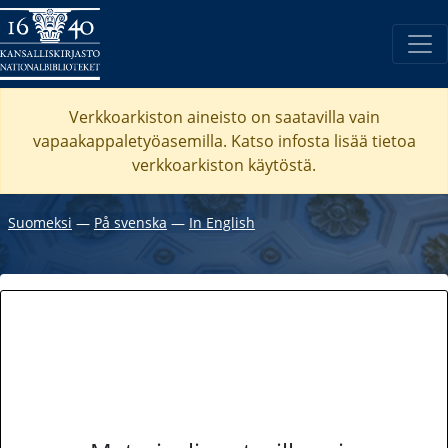
Verkkoarkiston aineisto on saatavilla vain
vapaakappaletyöasemilla. Katso
infosta
lisää tietoa
verkkoarkiston käytöstä.
Suomeksi
―
På svenska
―
In English