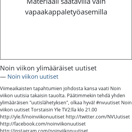
Materiaali saatavilla vain
vapaakappaletyöasemilla
Noin viikon ylimääräiset uutiset
―
Noin viikon uutiset
Viimeaikaisten tapahtumien johdosta kansa vaati Noin
viikon uutisia takaisin tauolta. Päätimmekin tehdä yhden
ylimääräisen "uutislähetyksen", olkaa hyvä! #nvuutiset Noin
viikon uutiset Torstaisin Yle TV2:lla klo 21.00
http://yle.fi/noinviikonuutiset http://twitter.com/NVUutiset
http://facebook.com/noinviikonuutiset
http://instagram.com/noinviikonuutiset