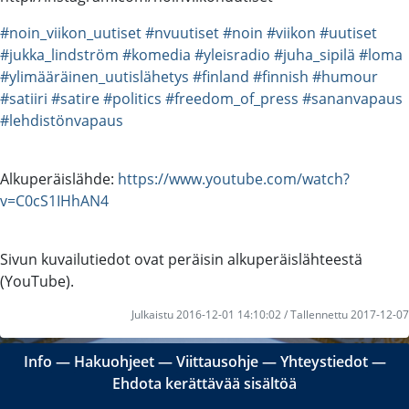
#noin_viikon_uutiset
#nvuutiset
#noin
#viikon
#uutiset
#jukka_lindström
#komedia
#yleisradio
#juha_sipilä
#loma
#ylimääräinen_uutislähetys
#finland
#finnish
#humour
#satiiri
#satire
#politics
#freedom_of_press
#sananvapaus
#lehdistönvapaus
Alkuperäislähde:
https://www.youtube.com/watch?
v=C0cS1IHhAN4
Sivun kuvailutiedot ovat peräisin alkuperäislähteestä
(YouTube).
Julkaistu 2016-12-01 14:10:02 / Tallennettu 2017-12-07
Info
―
Hakuohjeet
―
Viittausohje
―
Yhteystiedot
―
Ehdota kerättävää sisältöä