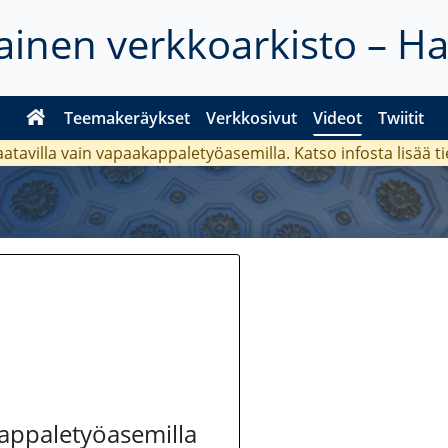
inen verkkoarkisto – H
Teemakeräykset
Verkkosivut
Videot
Twiitit
aatavilla vain vapaakappaletyöasemilla. Katso
infosta
lisää t
kappaletyöasemilla