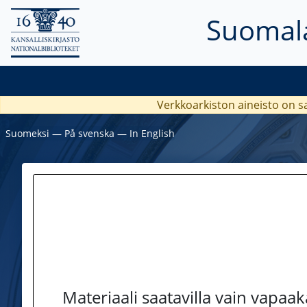
Suomala
Verkkoarkiston aineisto on s
Suomeksi
―
På svenska
―
In English
Materiaali saatavilla vain vapaa