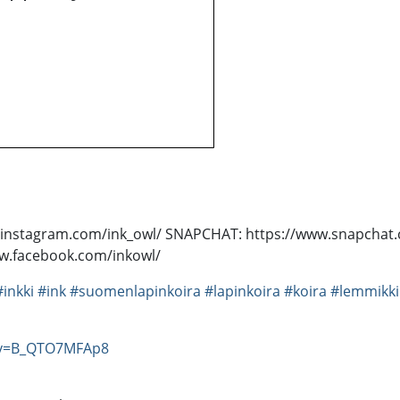
ww.instagram.com/ink_owl/ SNAPCHAT: https://www.snapcha
ww.facebook.com/inkowl/
#inkki
#ink
#suomenlapinkoira
#lapinkoira
#koira
#lemmikki
?v=B_QTO7MFAp8