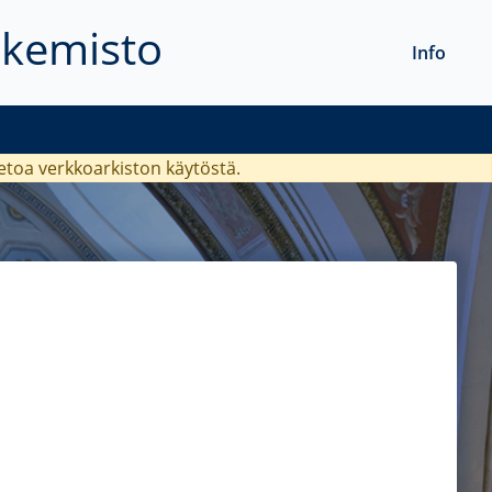
akemisto
Info
ietoa verkkoarkiston käytöstä.