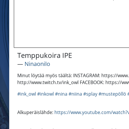
Temppukoira IPE
―
Ninaonilo
Minut löytää myös täältä: INSTAGRAM: https://w
http://www.twitch.tv/ink_owl FACEBOOK: https://w
#ink_owl
#inkowl
#nina
#niina
#splay
#mustepöllö
Alkuperäislähde:
https://www.youtube.com/watch