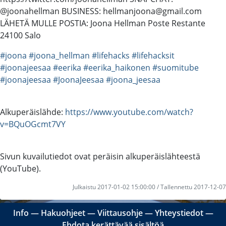
@joonahellman BUSINESS: hellmanjoona@gmail.com
LÄHETÄ MULLE POSTIA: Joona Hellman Poste Restante
24100 Salo
#joona
#joona_hellman
#lifehacks
#lifehacksit
#joonajeesaa
#eerika
#eerika_haikonen
#suomitube
#joonajeesaa
#JoonaJeesaa
#joona_jeesaa
Alkuperäislähde:
https://www.youtube.com/watch?
v=BQuOGcmt7VY
Sivun kuvailutiedot ovat peräisin alkuperäislähteestä
(YouTube).
Julkaistu 2017-01-02 15:00:00 / Tallennettu 2017-12-07
Info
―
Hakuohjeet
―
Viittausohje
―
Yhteystiedot
―
Ehdota kerättävää sisältöä