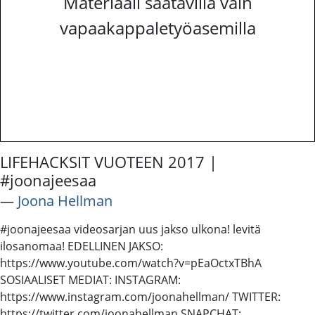
Materiaali saatavilla vain
vapaakappaletyöasemilla
LIFEHACKSIT VUOTEEN 2017 |
#joonajeesaa
―
Joona Hellman
#joonajeesaa videosarjan uus jakso ulkona! levitä
ilosanomaa! EDELLINEN JAKSO:
https://www.youtube.com/watch?v=pEaOctxTBhA
SOSIAALISET MEDIAT: INSTAGRAM:
https://www.instagram.com/joonahellman/ TWITTER:
https://twitter.com/joonahellman SNAPCHAT: