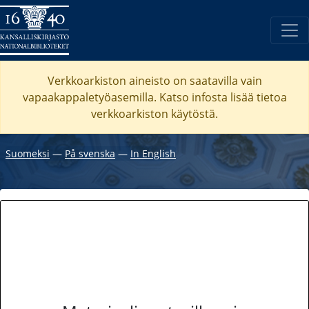
Verkkoarkiston aineisto on saatavilla vain
vapaakappaletyöasemilla. Katso
infosta
lisää tietoa
verkkoarkiston käytöstä.
Suomeksi
―
På svenska
―
In English