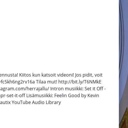
nusta! Kiitos kun katsoit videoni! Jos pidit, voit
fc5kh6ng2rv16a Tilaa mut! http://bit.ly/T6NMkE
gram.com/herrajallu/ Intron musiikki: Set it Off -
et-it-off Lisämusiikki: Feelin Good by Kevin
autix YouTube Audio Library