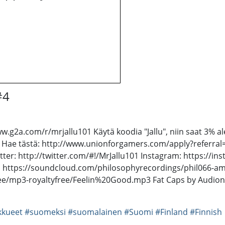
#4
.g2a.com/r/mrjallu101 Käytä koodia "Jallu", niin saat 3% alen
? Hae tästä: http://www.unionforgamers.com/apply?referral=
r: http://twitter.com/#!/MrJallu101 Instagram: https://insta
ps://soundcloud.com/philosophyrecordings/phil066-ampr-s
ee/mp3-royaltyfree/Feelin%20Good.mp3 Fat Caps by Audion
kkueet
#suomeksi
#suomalainen
#Suomi
#Finland
#Finnish