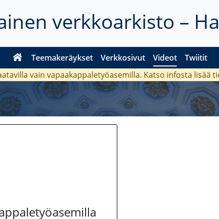
inen verkkoarkisto – H
Teemakeräykset
Verkkosivut
Videot
Twiitit
aatavilla vain vapaakappaletyöasemilla. Katso
infosta
lisää t
kappaletyöasemilla