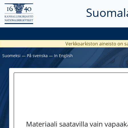
Suomala
Verkkoarkiston aineisto on s
Suomeksi
―
På svenska
―
In English
Materiaali saatavilla vain vapaa