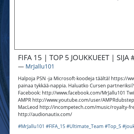
FIFA 15 | TOP 5 JOUKKUEET | SIJA 
―
MrJallu101
Halpoja PSN -ja Microsoft-koodeja täältä! https://www
painaa tykkää-nappia. Haluatko Cursen partneriksi
Facebook: http://www.facebook.com/MrJallu101 Twitte
AMPR http://www.youtube.com/user/AMPRdubstep htt
MacLeod http://incompetech.com/music/royalty-fr
http://audionautix.com/
#MrJallu101
#FIFA_15
#Ultimate_Team
#Top_5
#jou