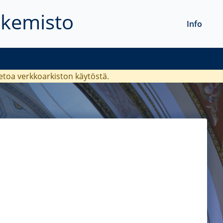
akemisto
Info
ietoa verkkoarkiston käytöstä.