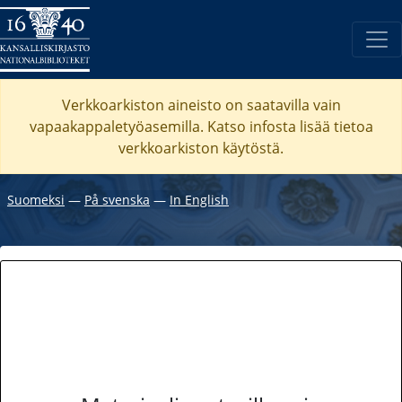
Verkkoarkiston aineisto on saatavilla vain
vapaakappaletyöasemilla. Katso
infosta
lisää tietoa
verkkoarkiston käytöstä.
Suomeksi
―
På svenska
―
In English