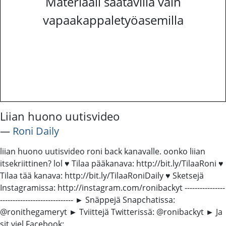
Materiaali saatavilla vain
vapaakappaletyöasemilla
Liian huono uutisvideo
―
Roni Daily
liian huono uutisvideo roni back kanavalle. oonko liian
itsekriittinen? lol ♥ Tilaa pääkanava: http://bit.ly/TilaaRoni ♥
Tilaa tää kanava: http://bit.ly/TilaaRoniDaily ♥ Sketsejä
Instagramissa: http://instagram.com/ronibackyt ----------------
------------------------­----- ► Snäppejä Snapchatissa:
@ronithegameryt ► Tviittejä Twitterissä: @ronibackyt ► Ja
sit viel Facebook: