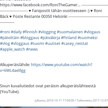
https://www.facebook.com/RoniTheGamer... ----------------------
------------------­----- ♥ Fanipostit tähän osoitteeseen :) ♥ Roni
Bäck ♥ Poste Restante 00350 Helsinki ---------------------------------
-------­-----
#roni
#daily
#finnish
#vlogging
#suomalainen
#vlogaus
#päivittäin
#bloggaus
#päiväkirja
#Finland
#suomeksi
#vlog
#vloggaus
#suomi
#uutiset
#casey_neistat
#apple_watch
#news
Alkuperäislähde:
https://www.youtube.com/watch?
v=6WL4aelIlgg
Sivun kuvailutiedot ovat peräisin alkuperäislähteestä
(YouTube).
Julkaistu 2016-10-11 17:00:00 / Tallennettu 2017-12-07