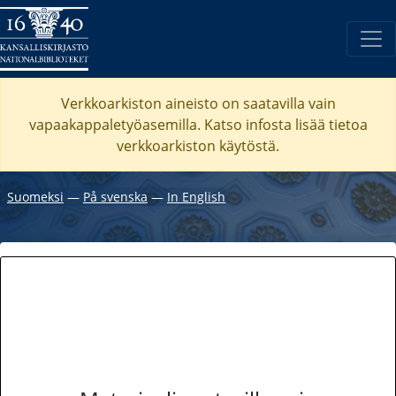
Verkkoarkiston aineisto on saatavilla vain
vapaakappaletyöasemilla. Katso
infosta
lisää tietoa
verkkoarkiston käytöstä.
Suomeksi
―
På svenska
―
In English