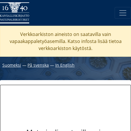
Verkkoarkiston aineisto on saatavilla vain
vapaakappaletyöasemilla. Katso
infosta
lisää tietoa
verkkoarkiston käytöstä.
Suomeksi
―
På svenska
―
In English