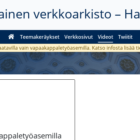
inen verkkoarkisto – H
Teemakeräykset
Verkkosivut
Videot
Twiitit
aatavilla vain vapaakappaletyöasemilla. Katso
infosta
lisää t
kappaletyöasemilla