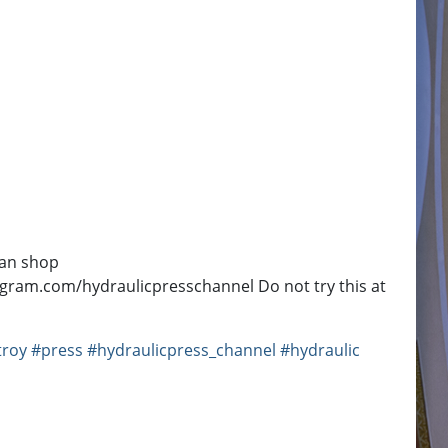
fan shop
gram.com/hydraulicpresschannel Do not try this at
troy
#press
#hydraulicpress_channel
#hydraulic