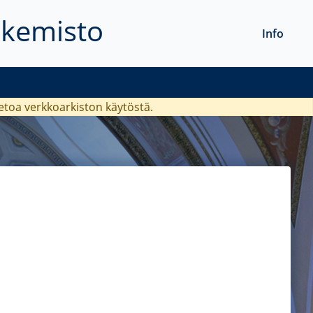
akemisto
Info
ietoa verkkoarkiston käytöstä.