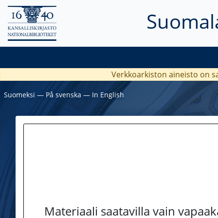
Suomala
Verkkoarkiston aineisto on s
Suomeksi
―
På svenska
―
In English
Materiaali saatavilla vain vapaa