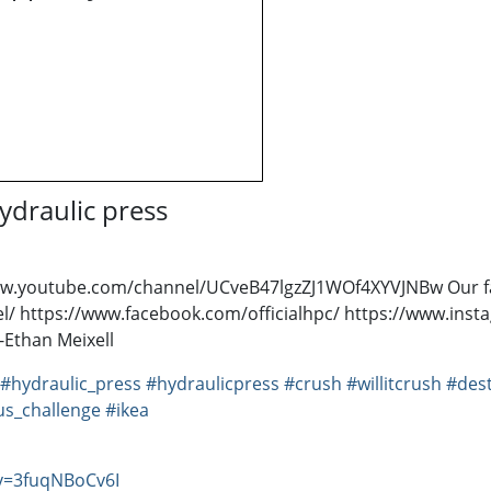
ydraulic press
/www.youtube.com/channel/UCveB47lgzZJ1WOf4XYVJNBw Our 
/ https://www.facebook.com/officialhpc/ https://www.insta
-Ethan Meixell
#hydraulic_press
#hydraulicpress
#crush
#willitcrush
#des
us_challenge
#ikea
v=3fuqNBoCv6I