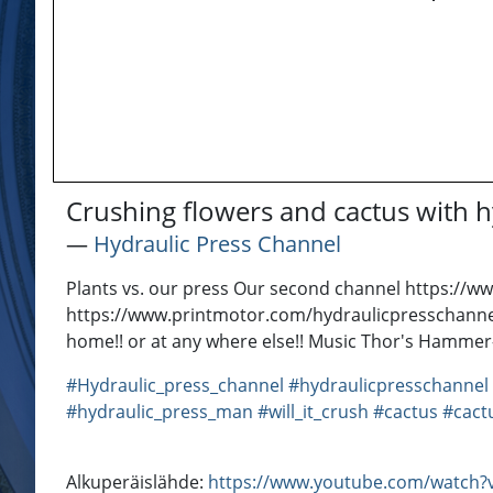
Crushing flowers and cactus with h
―
Hydraulic Press Channel
Plants vs. our press Our second channel https:/
https://www.printmotor.com/hydraulicpresschannel
home!! or at any where else!! Music Thor's Hammer
#Hydraulic_press_channel
#hydraulicpresschannel
#hydraulic_press_man
#will_it_crush
#cactus
#cact
Alkuperäislähde:
https://www.youtube.com/watch?