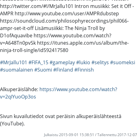
http://twitter.com/#!/MrJallu101 Intron musiikki: Set it Off -
AMPR http://www.youtube.com/user/AMPRdubstep
https://soundcloud.com/philosophyrecordings/phil066-
ampr-set-it-off Lisämusiikki: The Ninja Troll by
D1ofAquavibe https://www.youtube.com/watch?
v=A648Tn0pvSk https://itunes.apple.com/us/album/the-
ninja-troll-single/id592417580
#MrJallu101
#FIFA_15
#gameplay
#lukio
#selitys
#suomeksi
#suomalainen
#Suomi
#Finland
#Finnish
Alkuperäislähde:
https://www.youtube.com/watch?
v=2qIYuoOp3os
Sivun kuvailutiedot ovat peräisin alkuperäislähteestä
(YouTube).
Julkaistu 2015-09-01 15:38:51 / Tallennettu 2017-12-07