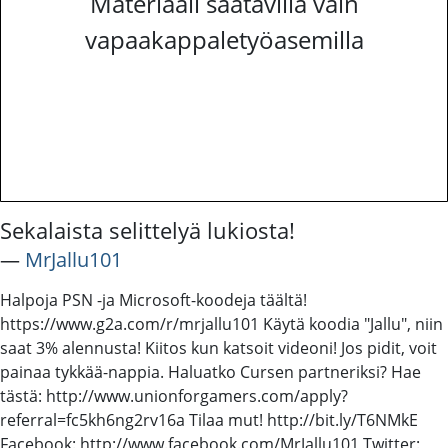
Materiaali saatavilla vain
vapaakappaletyöasemilla
Sekalaista selittelyä lukiosta!
―
MrJallu101
Halpoja PSN -ja Microsoft-koodeja täältä!
https://www.g2a.com/r/mrjallu101 Käytä koodia "Jallu", niin
saat 3% alennusta! Kiitos kun katsoit videoni! Jos pidit, voit
painaa tykkää-nappia. Haluatko Cursen partneriksi? Hae
tästä: http://www.unionforgamers.com/apply?
referral=fc5kh6ng2rv16a Tilaa mut! http://bit.ly/T6NMkE
Facebook: http://www.facebook.com/MrJallu101 Twitter: