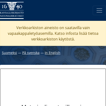
Verkkoarkiston aineisto on saatavilla vain
vapaakappaletyöasemilla. Katso
infosta
lisää tietoa
verkkoarkiston käytöstä.
Suomeksi
―
På svenska
―
In English