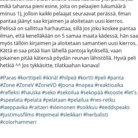
mikä tahansa pieni esine, joita on pelaajien lukumäärä
miinus 1), jolloin kaikki pelaajat seuraavat perässä. Ilman
pantaa jäänyt saa kirjaimen ja aloitetaan uusi kierros.
Pelissä on sallittua harhauttaa, sillä jos joku koskee pantaa
ilman, että kenelläkään on 5 samaa maata kädessä, hän saa
myös tällöin kirjaimen ja aloitetaan samantien uusi kierros.
Kättä ei saa pitää liian lähellä pantoja kytiksellä, vaan
jokainen pitää kätensä pöydän reunan lähistöllä. Hyviä peli
hetkiä ^^ Jos tykkäsitte, tilatkaahan kanava!
#Paras
#korttipeli
#ikinä!
#hilpeä
#kortti
#peli
#panta
#Zone
#ZoneV
#ZoneVD
#Joona
#nopea
#reaktioaika
#refleksi
#hauska
#seko
#sekoilua
#sekopää
#kooste
#let's
#speelata
#pelata
#pelataan
#pelailua
#nes-retku
#laeppavika
#raitzeri
#xleinonen
#soikkuu
#eeddspeaks
#justimusfilms
#tepimeal
#sleikkari
#herbalisti
#colorhammeri