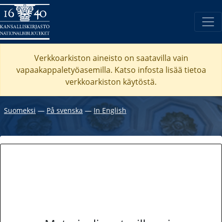
Verkkoarkiston aineisto on saatavilla vain
vapaakappaletyöasemilla. Katso
infosta
lisää tietoa
verkkoarkiston käytöstä.
Suomeksi
―
På svenska
―
In English