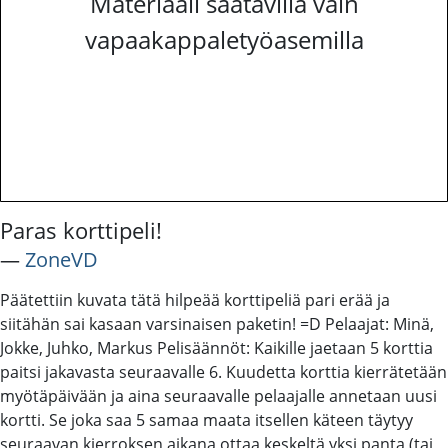
Materiaali saatavilla vain
vapaakappaletyöasemilla
Paras korttipeli!
―
ZoneVD
Päätettiin kuvata tätä hilpeää korttipeliä pari erää ja
siitähän sai kasaan varsinaisen paketin! =D Pelaajat: Minä,
Jokke, Juhko, Markus Pelisäännöt: Kaikille jaetaan 5 korttia
paitsi jakavasta seuraavalle 6. Kuudetta korttia kierrätetään
myötäpäivään ja aina seuraavalle pelaajalle annetaan uusi
kortti. Se joka saa 5 samaa maata itsellen käteen täytyy
seuraavan kierroksen aikana ottaa keskeltä yksi panta (tai