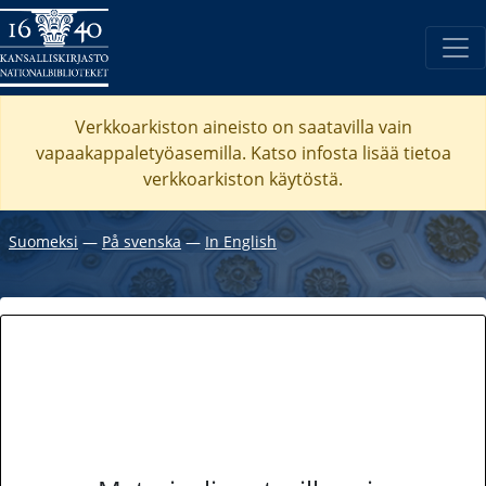
Verkkoarkiston aineisto on saatavilla vain
vapaakappaletyöasemilla. Katso
infosta
lisää tietoa
verkkoarkiston käytöstä.
Suomeksi
―
På svenska
―
In English