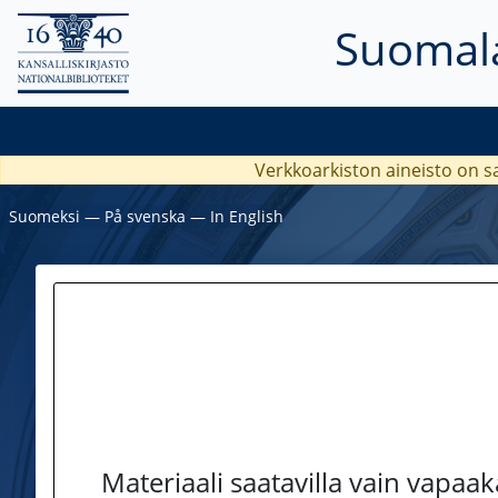
Suomala
Verkkoarkiston aineisto on s
Suomeksi
―
På svenska
―
In English
Materiaali saatavilla vain vapaa