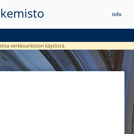
akemisto
Info
ietoa verkkoarkiston käytöstä.