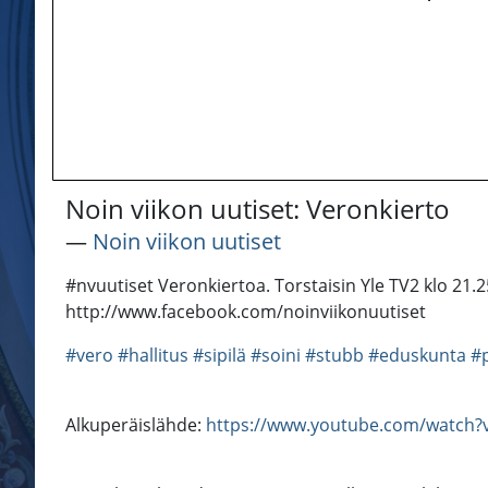
Noin viikon uutiset: Veronkierto
―
Noin viikon uutiset
#nvuutiset Veronkiertoa. Torstaisin Yle TV2 klo 21.2
http://www.facebook.com/noinviikonuutiset
#vero
#hallitus
#sipilä
#soini
#stubb
#eduskunta
#p
Alkuperäislähde:
https://www.youtube.com/watch