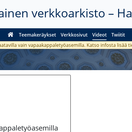
inen verkkoarkisto – H
Teemakeräykset
Verkkosivut
Videot
Twiitit
aatavilla vain vapaakappaletyöasemilla. Katso
infosta
lisää t
kappaletyöasemilla