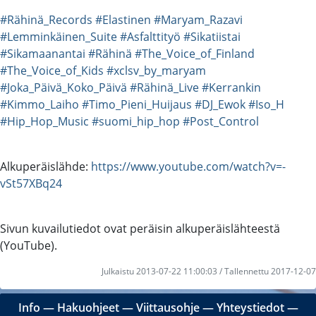
#Rähinä_Records
#Elastinen
#Maryam_Razavi
#Lemminkäinen_Suite
#Asfalttityö
#Sikatiistai
#Sikamaanantai
#Rähinä
#The_Voice_of_Finland
#The_Voice_of_Kids
#xclsv_by_maryam
#Joka_Päivä_Koko_Päivä
#Rähinä_Live
#Kerrankin
#Kimmo_Laiho
#Timo_Pieni_Huijaus
#DJ_Ewok
#Iso_H
#Hip_Hop_Music
#suomi_hip_hop
#Post_Control
Alkuperäislähde:
https://www.youtube.com/watch?v=-
vSt57XBq24
Sivun kuvailutiedot ovat peräisin alkuperäislähteestä
(YouTube).
Julkaistu 2013-07-22 11:00:03 / Tallennettu 2017-12-07
Info
―
Hakuohjeet
―
Viittausohje
―
Yhteystiedot
―