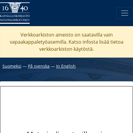
Verkkoarkiston aineisto on saatavilla vain
vapaakappaletyöasemilla. Katso
infosta
lisää tietoa
verkkoarkiston käytöstä.
Suomeksi
―
På svenska
―
In English