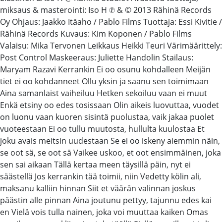
miksaus & masterointi: Iso H ℗ & © 2013 Rähinä Records
Oy Ohjaus: Jaakko Itäaho / Pablo Films Tuottaja: Essi Kivitie /
Rähinä Records Kuvaus: Kim Koponen / Pablo Films
Valaisu: Mika Tervonen Leikkaus Heikki Teuri Värimäärittely:
Post Control Maskeeraus: Juliette Handolin Stailaus:
Maryam Razavi Kerrankin Ei oo osunu kohdalleen Meijän
tiet ei oo kohdanneet Ollu yksin ja saanu sen toimimaan
Aina samanlaist vaiheiluu Hetken sekoiluu vaan ei muut
Enkä etsiny oo edes tosissaan Olin aikeis luovuttaa, vuodet
on luonu vaan kuoren sisintä puolustaa, vaik jakaa puolet
vuoteestaan Ei oo tullu muutosta, hullulta kuulostaa Et
joku avais meitsin uudestaan Se ei oo iskeny aiemmin näin,
se oot sä, se oot sä Vaikee uskoo, et oot ensimmäinen, joka
sen sai aikaan Tällä kertaa meen täysillä päin, nyt ei
säästellä Jos kerrankin tää toimii, niin Vedetty kölin ali,
maksanu kalliin hinnan Siit et väärän valinnan joskus
päästin alle pinnan Aina joutunu pettyy, tajunnu edes kai
en Vielä vois tulla nainen, joka voi muuttaa kaiken Omas