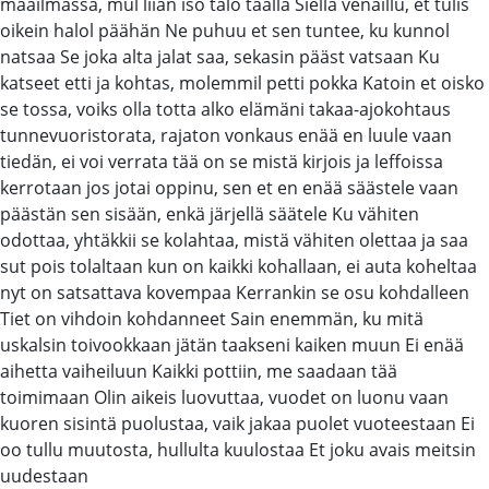
maailmassa, mul liian iso talo täällä Siellä venaillu, et tulis
oikein halol päähän Ne puhuu et sen tuntee, ku kunnol
natsaa Se joka alta jalat saa, sekasin pääst vatsaan Ku
katseet etti ja kohtas, molemmil petti pokka Katoin et oisko
se tossa, voiks olla totta alko elämäni takaa-ajokohtaus
tunnevuoristorata, rajaton vonkaus enää en luule vaan
tiedän, ei voi verrata tää on se mistä kirjois ja leffoissa
kerrotaan jos jotai oppinu, sen et en enää säästele vaan
päästän sen sisään, enkä järjellä säätele Ku vähiten
odottaa, yhtäkkii se kolahtaa, mistä vähiten olettaa ja saa
sut pois tolaltaan kun on kaikki kohallaan, ei auta koheltaa
nyt on satsattava kovempaa Kerrankin se osu kohdalleen
Tiet on vihdoin kohdanneet Sain enemmän, ku mitä
uskalsin toivookkaan jätän taakseni kaiken muun Ei enää
aihetta vaiheiluun Kaikki pottiin, me saadaan tää
toimimaan Olin aikeis luovuttaa, vuodet on luonu vaan
kuoren sisintä puolustaa, vaik jakaa puolet vuoteestaan Ei
oo tullu muutosta, hullulta kuulostaa Et joku avais meitsin
uudestaan