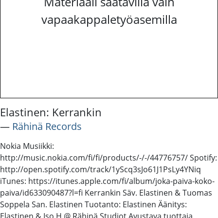
Materiaali saatavilla vain
vapaakappaletyöasemilla
Elastinen: Kerrankin
―
Rähinä Records
Nokia Musiikki:
http://music.nokia.com/fi/fi/products/-/-/44776757/ Spotify:
http://open.spotify.com/track/1yScq3sJo61J1PsLy4YNiq
iTunes: https://itunes.apple.com/fi/album/joka-paiva-koko-
paiva/id633090487?l=fi Kerrankin Säv. Elastinen & Tuomas
Soppela San. Elastinen Tuotanto: Elastinen Äänitys:
Elastinen & Iso H @ Rähinä Studiot Avustava tuottaja,