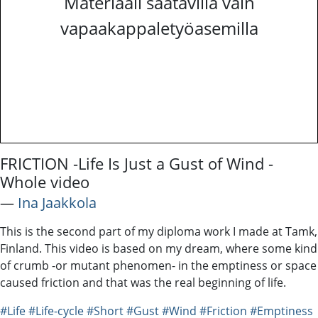
Materiaali saatavilla vain
vapaakappaletyöasemilla
FRICTION -Life Is Just a Gust of Wind -
Whole video
―
Ina Jaakkola
This is the second part of my diploma work I made at Tamk,
Finland. This video is based on my dream, where some kind
of crumb -or mutant phenomen- in the emptiness or space
caused friction and that was the real beginning of life.
#Life
#Life-cycle
#Short
#Gust
#Wind
#Friction
#Emptiness