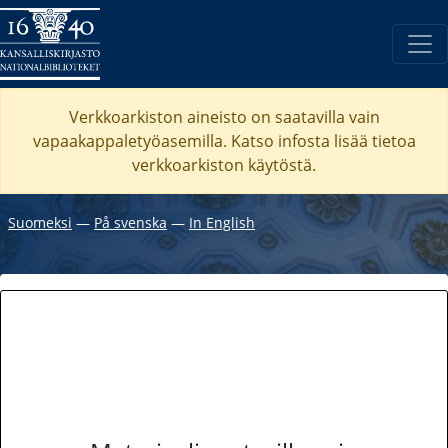
Verkkoarkiston aineisto on saatavilla vain
vapaakappaletyöasemilla. Katso
infosta
lisää tietoa
verkkoarkiston käytöstä.
Suomeksi
―
På svenska
―
In English