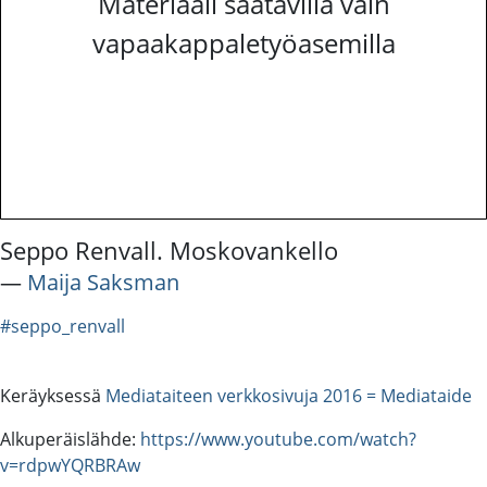
Materiaali saatavilla vain
vapaakappaletyöasemilla
Seppo Renvall. Moskovankello
―
Maija Saksman
#seppo_renvall
Keräyksessä
Mediataiteen verkkosivuja 2016 = Mediataide
Alkuperäislähde:
https://www.youtube.com/watch?
v=rdpwYQRBRAw