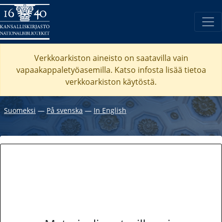
Verkkoarkiston aineisto on saatavilla vain
vapaakappaletyöasemilla. Katso
infosta
lisää tietoa
verkkoarkiston käytöstä.
Suomeksi
―
På svenska
―
In English