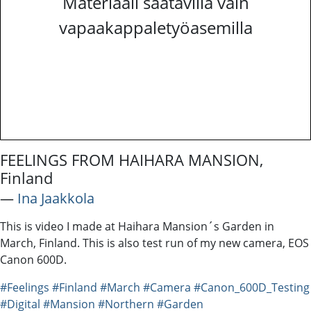
Materiaali saatavilla vain
vapaakappaletyöasemilla
FEELINGS FROM HAIHARA MANSION,
Finland
―
Ina Jaakkola
This is video I made at Haihara Mansion´s Garden in
March, Finland. This is also test run of my new camera, EOS
Canon 600D.
#Feelings
#Finland
#March
#Camera
#Canon_600D_Testing
#Digital
#Mansion
#Northern
#Garden