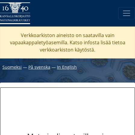
Verkkoarkiston aineisto on saatavilla vain
vapaakappaletyöasemilla. Katso
infosta
lisää tietoa
verkkoarkiston käytöstä.
Suomeksi
―
På svenska
―
In English