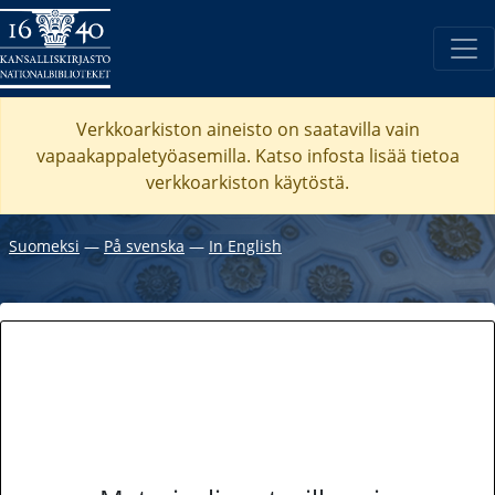
Verkkoarkiston aineisto on saatavilla vain
vapaakappaletyöasemilla. Katso
infosta
lisää tietoa
verkkoarkiston käytöstä.
Suomeksi
―
På svenska
―
In English