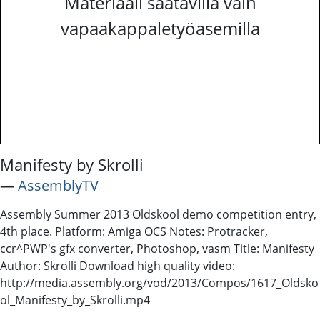
Materiaali saatavilla vain
vapaakappaletyöasemilla
Manifesty by Skrolli
―
AssemblyTV
Assembly Summer 2013 Oldskool demo competition entry,
4th place. Platform: Amiga OCS Notes: Protracker,
ccr^PWP's gfx converter, Photoshop, vasm Title: Manifesty
Author: Skrolli Download high quality video:
http://media.assembly.org/vod/2013/Compos/1617_Oldsko
ol_Manifesty_by_Skrolli.mp4