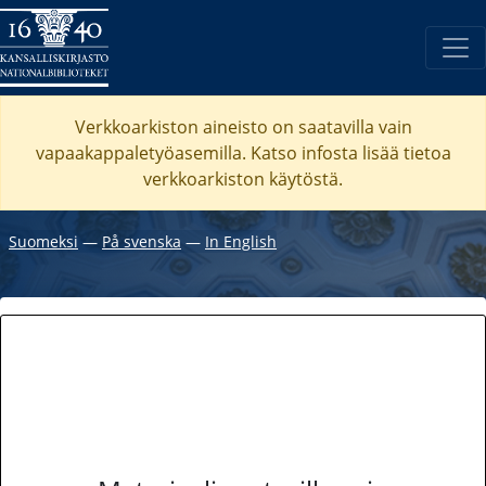
Verkkoarkiston aineisto on saatavilla vain
vapaakappaletyöasemilla. Katso
infosta
lisää tietoa
verkkoarkiston käytöstä.
Suomeksi
―
På svenska
―
In English