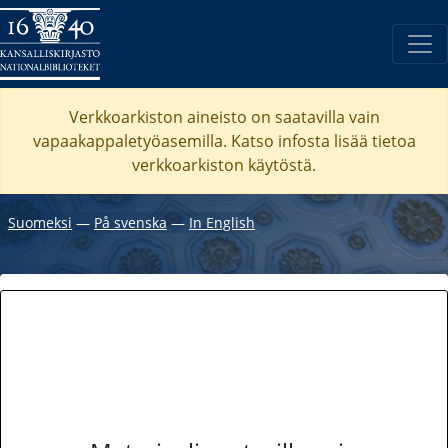
Verkkoarkiston aineisto on saatavilla vain
vapaakappaletyöasemilla. Katso
infosta
lisää tietoa
verkkoarkiston käytöstä.
Suomeksi
―
På svenska
―
In English