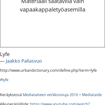
Materiaali saatavilla vain
vapaakappaletyöasemilla
Lyfe
―
Jaakko Pallasvuo
http://www.urbandictionary.com/define.php?term=lyfe
#lyfe
Keräyksessä
Mediataiteen verkkosivuja 2016 = Mediataide
Alkuperäislähde:
https://www.youtube.com/watch?