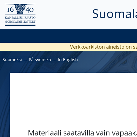
Suomala
Verkkoarkiston aineisto on s
Suomeksi
―
På svenska
―
In English
Materiaali saatavilla vain vapaa