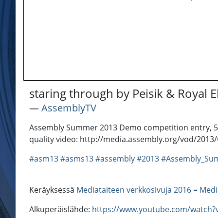
staring through by Peisik & Royal El
―
AssemblyTV
Assembly Summer 2013 Demo competition entry, 5th p
quality video: http://media.assembly.org/vod/20
#asm13
#asms13
#assembly
#2013
#Assembly_Su
Keräyksessä
Mediataiteen verkkosivuja 2016 = Medi
Alkuperäislähde:
https://www.youtube.com/watch