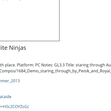
ite Ninjas
lace. Platform: PC Notes: GL3.3 Title: staring through Aut
13/Compos/1684_Demo_staring_through_by_Peisik_and_Royal_
mmer_2013
ataide
?v=H5c2COYZsGc