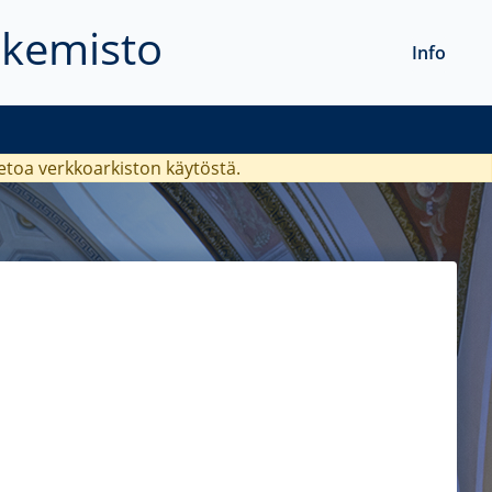
akemisto
Info
ietoa verkkoarkiston käytöstä.