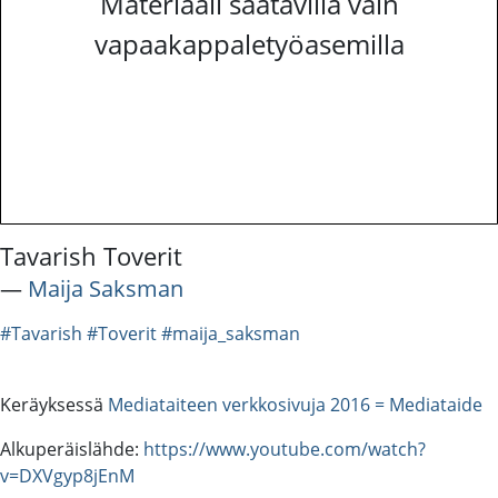
Materiaali saatavilla vain
vapaakappaletyöasemilla
Tavarish Toverit
―
Maija Saksman
#Tavarish
#Toverit
#maija_saksman
Keräyksessä
Mediataiteen verkkosivuja 2016 = Mediataide
Alkuperäislähde:
https://www.youtube.com/watch?
v=DXVgyp8jEnM