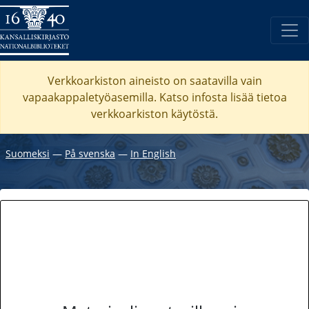
Verkkoarkiston aineisto on saatavilla vain
vapaakappaletyöasemilla. Katso
infosta
lisää tietoa
verkkoarkiston käytöstä.
Suomeksi
―
På svenska
―
In English