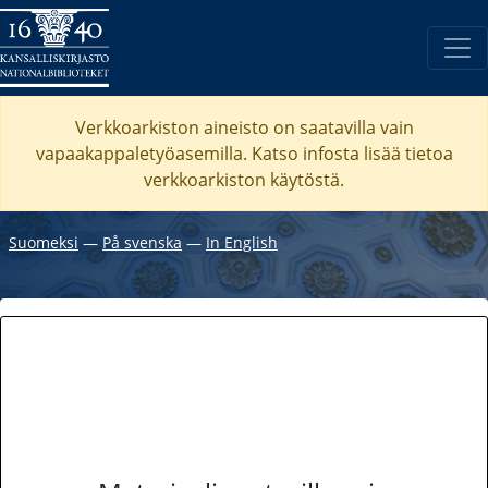
Verkkoarkiston aineisto on saatavilla vain
vapaakappaletyöasemilla. Katso
infosta
lisää tietoa
verkkoarkiston käytöstä.
Suomeksi
―
På svenska
―
In English