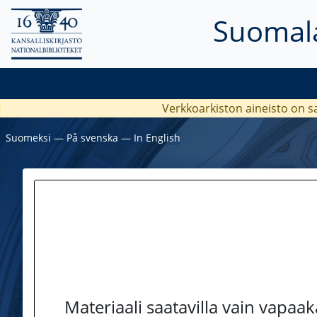
Suomala
Verkkoarkiston aineisto on s
Suomeksi
―
På svenska
―
In English
Materiaali saatavilla vain vapaa