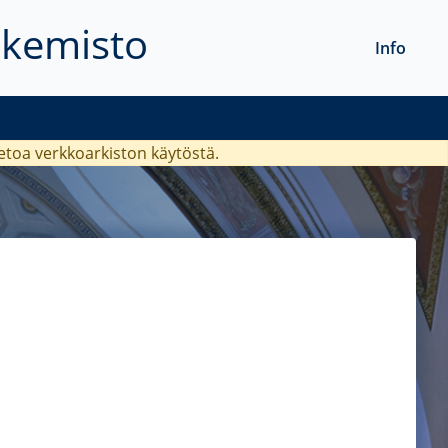
akemisto
Info
ietoa verkkoarkiston käytöstä.