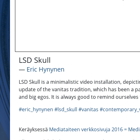
LSD Skull
―
Eric Hynynen
LSD Skull is a minimalistic video installation, dep
update of the vanitas tradition, which has been a par
and big egos. It is always good to remind ourselves 
#eric_hynynen
#lsd_skull
#vanitas
#contemporary_v
Keräyksessä
Mediataiteen verkkosivuja 2016 = Medi