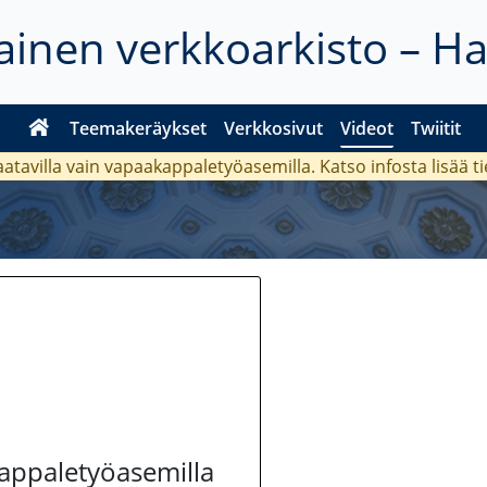
inen verkkoarkisto – H
Teemakeräykset
Verkkosivut
Videot
Twiitit
aatavilla vain vapaakappaletyöasemilla. Katso
infosta
lisää t
kappaletyöasemilla