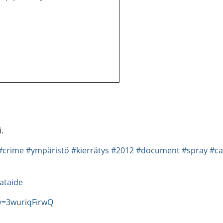
.
#crime
#ympäristö
#kierrätys
#2012
#document
#spray
#c
ataide
v=3wuriqFirwQ