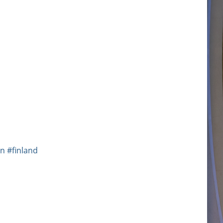
an
#finland