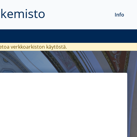
akemisto
Info
ietoa verkkoarkiston käytöstä.