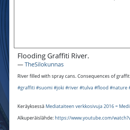
Flooding Graffiti River.
―
TheSilokunnas
River filled with spray cans. Consequences of graffiti
#graffiti
#suomi
#joki
#river
#tulva
#flood
#nature
Keräyksessä
Mediataiteen verkkosivuja 2016 = Medi
Alkuperäislähde:
https://www.youtube.com/watch?