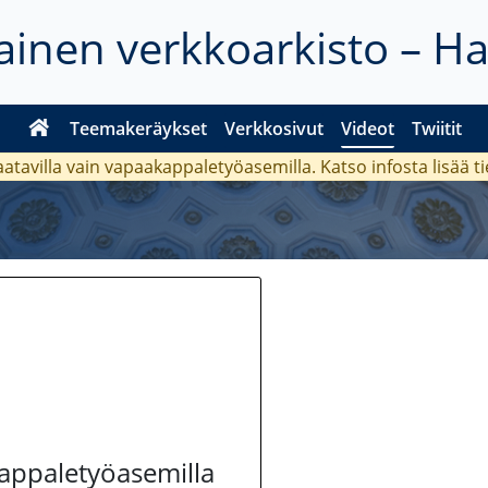
inen verkkoarkisto – H
Teemakeräykset
Verkkosivut
Videot
Twiitit
aatavilla vain vapaakappaletyöasemilla. Katso
infosta
lisää t
kappaletyöasemilla