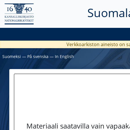
Suomala
Verkkoarkiston aineisto on s
Suomeksi
―
På svenska
―
In English
Materiaali saatavilla vain vapaa