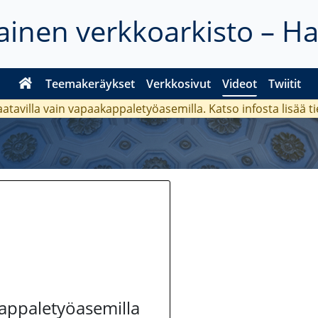
inen verkkoarkisto – H
Teemakeräykset
Verkkosivut
Videot
Twiitit
aatavilla vain vapaakappaletyöasemilla. Katso
infosta
lisää t
kappaletyöasemilla