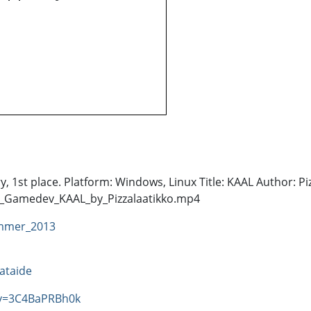
st place. Platform: Windows, Linux Title: KAAL Author: Piz
6_Gamedev_KAAL_by_Pizzalaatikko.mp4
mmer_2013
ataide
?v=3C4BaPRBh0k