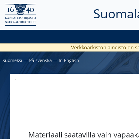
Suomala
Verkkoarkiston aineisto on s
Suomeksi
―
På svenska
―
In English
Materiaali saatavilla vain vapaa