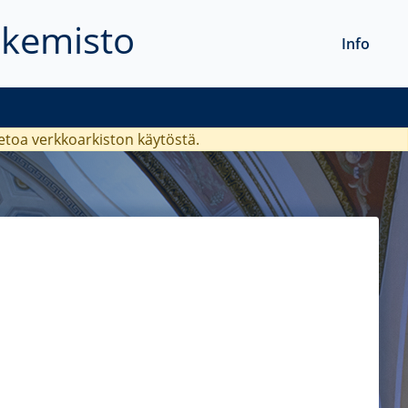
akemisto
Info
ietoa verkkoarkiston käytöstä.