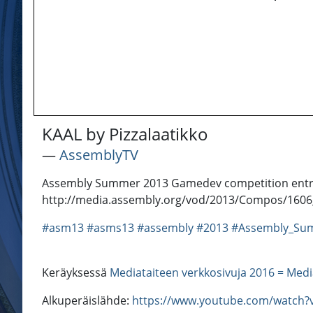
KAAL by Pizzalaatikko
―
AssemblyTV
Assembly Summer 2013 Gamedev competition entry, 1
http://media.assembly.org/vod/2013/Compos/160
#asm13
#asms13
#assembly
#2013
#Assembly_Su
Keräyksessä
Mediataiteen verkkosivuja 2016 = Medi
Alkuperäislähde:
https://www.youtube.com/watch