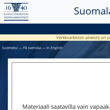
Suomala
Verkkoarkiston aineisto on s
Suomeksi
―
På svenska
―
In English
Materiaali saatavilla vain vapaa