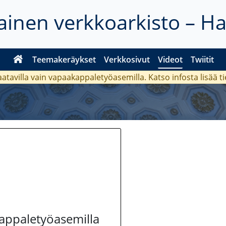
inen verkkoarkisto – H
Teemakeräykset
Verkkosivut
Videot
Twiitit
aatavilla vain vapaakappaletyöasemilla. Katso
infosta
lisää t
kappaletyöasemilla