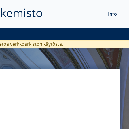
akemisto
Info
ietoa verkkoarkiston käytöstä.