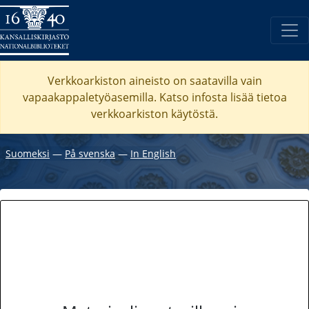
Verkkoarkiston aineisto on saatavilla vain
vapaakappaletyöasemilla. Katso
infosta
lisää tietoa
verkkoarkiston käytöstä.
Suomeksi
―
På svenska
―
In English