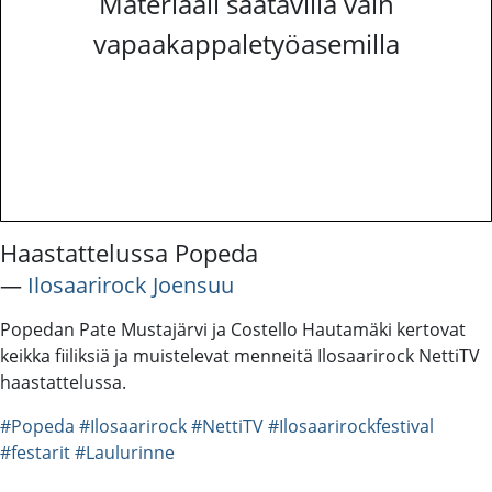
Materiaali saatavilla vain
vapaakappaletyöasemilla
Haastattelussa Popeda
―
Ilosaarirock Joensuu
Popedan Pate Mustajärvi ja Costello Hautamäki kertovat
keikka fiiliksiä ja muistelevat menneitä Ilosaarirock NettiTV
haastattelussa.
#Popeda
#Ilosaarirock
#NettiTV
#Ilosaarirockfestival
#festarit
#Laulurinne