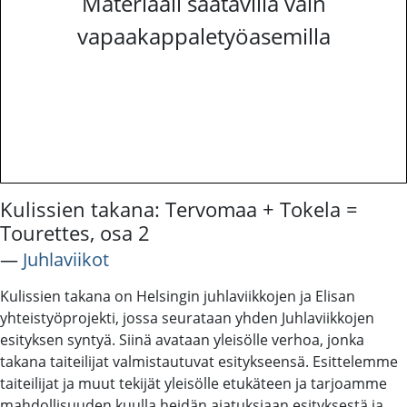
Materiaali saatavilla vain
vapaakappaletyöasemilla
Kulissien takana: Tervomaa + Tokela =
Tourettes, osa 2
―
Juhlaviikot
Kulissien takana on Helsingin juhlaviikkojen ja Elisan
yhteistyöprojekti, jossa seurataan yhden Juhlaviikkojen
esityksen syntyä. Siinä avataan yleisölle verhoa, jonka
takana taiteilijat valmistautuvat esitykseensä. Esittelemme
taiteilijat ja muut tekijät yleisölle etukäteen ja tarjoamme
mahdollisuuden kuulla heidän ajatuksiaan esityksestä ja