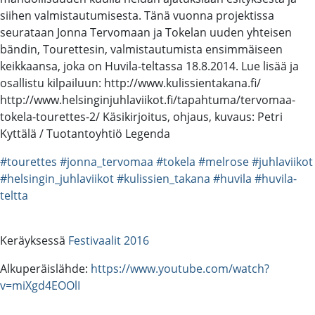
siihen valmistautumisesta. Tänä vuonna projektissa
seurataan Jonna Tervomaan ja Tokelan uuden yhteisen
bändin, Tourettesin, valmistautumista ensimmäiseen
keikkaansa, joka on Huvila-teltassa 18.8.2014. Lue lisää ja
osallistu kilpailuun: http://www.kulissientakana.fi/
http://www.helsinginjuhlaviikot.fi/tapahtuma/tervomaa-
tokela-tourettes-2/ Käsikirjoitus, ohjaus, kuvaus: Petri
Kyttälä / Tuotantoyhtiö Legenda
#tourettes
#jonna_tervomaa
#tokela
#melrose
#juhlaviikot
#helsingin_juhlaviikot
#kulissien_takana
#huvila
#huvila-
teltta
Keräyksessä
Festivaalit 2016
Alkuperäislähde:
https://www.youtube.com/watch?
v=miXgd4EOOlI