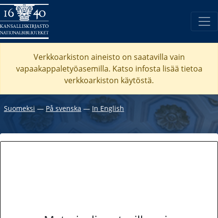
Verkkoarkiston aineisto on saatavilla vain
vapaakappaletyöasemilla. Katso
infosta
lisää tietoa
verkkoarkiston käytöstä.
Suomeksi
―
På svenska
―
In English