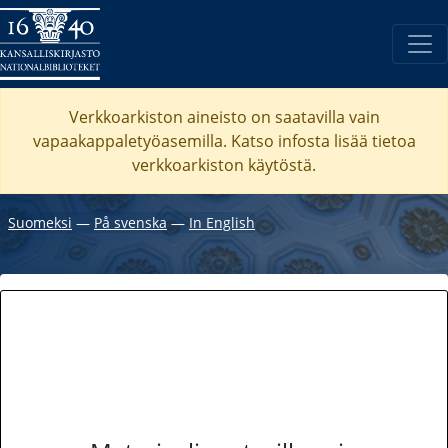
Verkkoarkiston aineisto on saatavilla vain
vapaakappaletyöasemilla. Katso
infosta
lisää tietoa
verkkoarkiston käytöstä.
Suomeksi
―
På svenska
―
In English