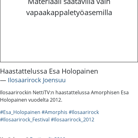
Materiaali saatavilla vain
vapaakappaletyöasemilla
Haastattelussa Esa Holopainen
―
Ilosaarirock Joensuu
Ilosaarirockin NettiTV:n haastattelussa Amorphisen Esa
Holopainen vuodelta 2012.
#Esa_Holopainen
#Amorphis
#Ilosaarirock
#Ilosaarirock_Festival
#Ilosaarirock_2012