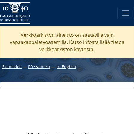
Verkkoarkiston aineisto on saatavilla vain
vapaakappaletyöasemilla. Katso
infosta
lisää tietoa
verkkoarkiston käytöstä.
Suomeksi
―
På svenska
―
In English