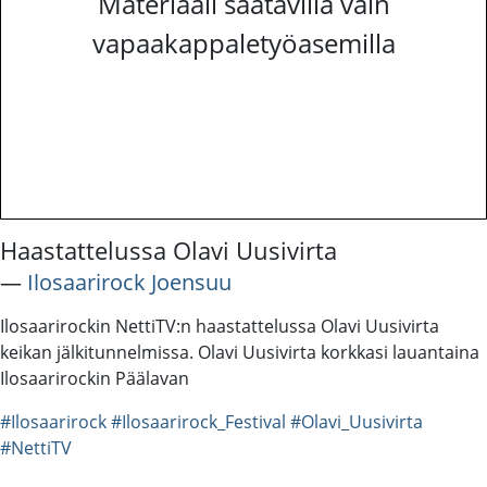
Materiaali saatavilla vain
vapaakappaletyöasemilla
Haastattelussa Olavi Uusivirta
―
Ilosaarirock Joensuu
Ilosaarirockin NettiTV:n haastattelussa Olavi Uusivirta
keikan jälkitunnelmissa. Olavi Uusivirta korkkasi lauantaina
Ilosaarirockin Päälavan
#Ilosaarirock
#Ilosaarirock_Festival
#Olavi_Uusivirta
#NettiTV