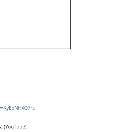
?v=KyEbNHXO7rc
tä (YouTube).