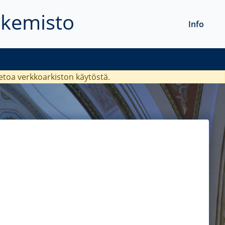
akemisto
Info
ietoa verkkoarkiston käytöstä.