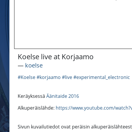
Koelse live at Korjaamo
―
koelse
#Koelse
#korjaamo
#live
#experimental_electronic
Keräyksessä
Äänitaide 2016
Alkuperäislähde:
https://www.youtube.com/watch
Sivun kuvailutiedot ovat peräisin alkuperäislähtees