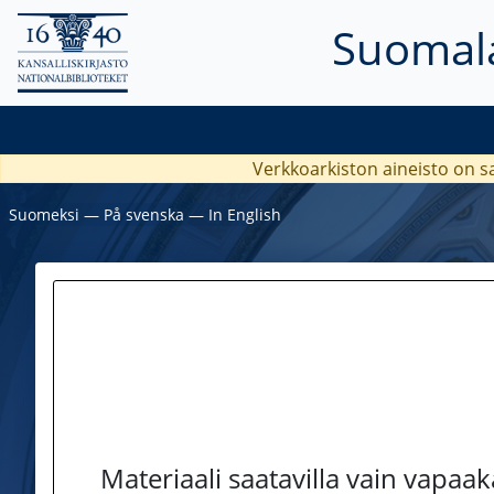
Suomala
Verkkoarkiston aineisto on s
Suomeksi
―
På svenska
―
In English
Materiaali saatavilla vain vapaa