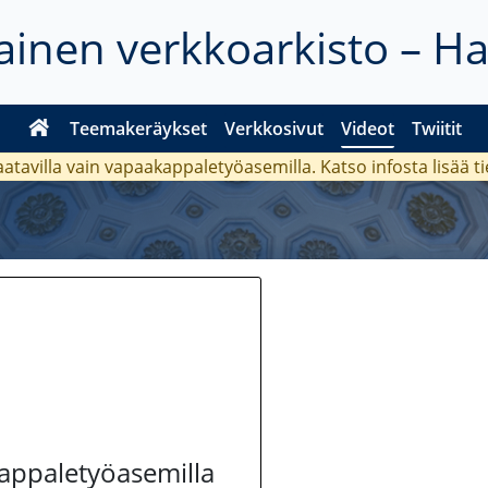
inen verkkoarkisto – H
Teemakeräykset
Verkkosivut
Videot
Twiitit
aatavilla vain vapaakappaletyöasemilla. Katso
infosta
lisää t
kappaletyöasemilla