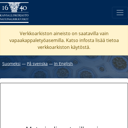
Verkkoarkiston aineisto on saatavilla vain
vapaakappaletyöasemilla. Katso
infosta
lisää tietoa
verkkoarkiston käytöstä.
Suomeksi
―
På svenska
―
In English