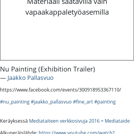
Materiaali saatavilla vain
vapaakappaletyöasemilla
Nu Painting (Exhibition Trailer)
―
Jaakko Pallasvuo
https://www.facebook.com/events/300918953367110/
#nu_painting
#jaakko_pallasvuo
#fine_art
#painting
Keräyksessä
Mediataiteen verkkosivuja 2016 = Mediataide
Alkuperäislähde:
https://www.youtube.com/watch?