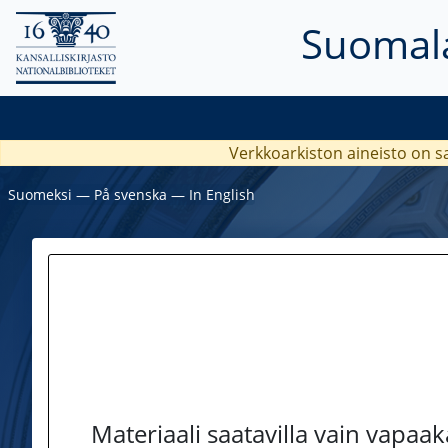
Suomala
Verkkoarkiston aineisto on s
Suomeksi
―
På svenska
―
In English
Materiaali saatavilla vain vapaa