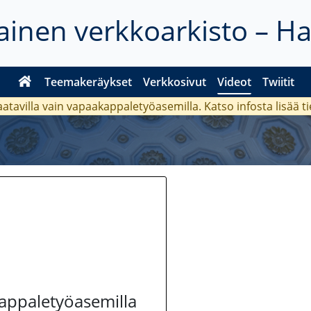
inen verkkoarkisto – H
Teemakeräykset
Verkkosivut
Videot
Twiitit
aatavilla vain vapaakappaletyöasemilla. Katso
infosta
lisää t
kappaletyöasemilla