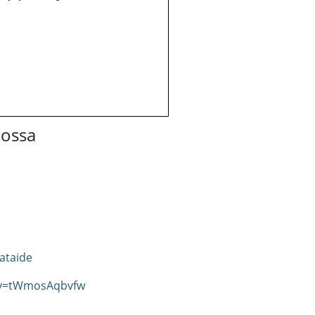
lossa
ataide
?v=tWmosAqbvfw