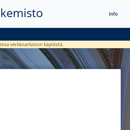
akemisto
Info
ietoa verkkoarkiston käytöstä.