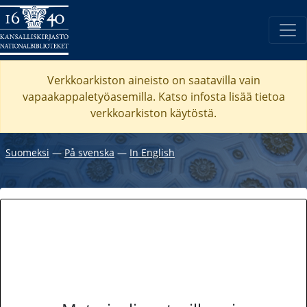
Verkkoarkiston aineisto on saatavilla vain
vapaakappaletyöasemilla. Katso
infosta
lisää tietoa
verkkoarkiston käytöstä.
Suomeksi
―
På svenska
―
In English