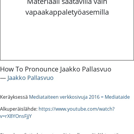
Materiaali saatavilla vain
vapaakappaletyöasemilla
How To Pronounce Jaakko Pallasvuo
―
Jaakko Pallasvuo
Keräyksessä
Mediataiteen verkkosivuja 2016 = Mediataide
Alkuperäislähde:
https://www.youtube.com/watch?
v=rX8YOnsFjjY