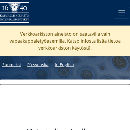
Verkkoarkiston aineisto on saatavilla vain
vapaakappaletyöasemilla. Katso
infosta
lisää tietoa
verkkoarkiston käytöstä.
Suomeksi
―
På svenska
―
In English