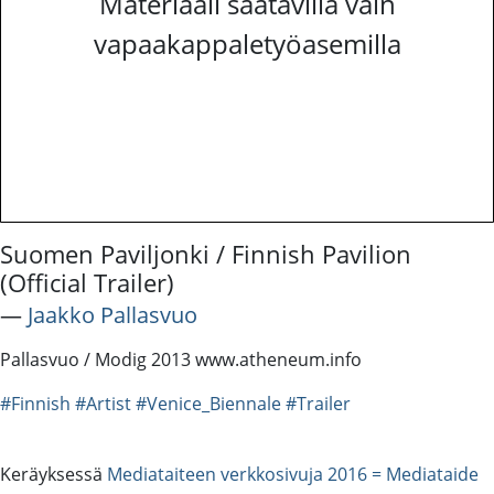
Materiaali saatavilla vain
vapaakappaletyöasemilla
Suomen Paviljonki / Finnish Pavilion
(Official Trailer)
―
Jaakko Pallasvuo
Pallasvuo / Modig 2013 www.atheneum.info
#Finnish
#Artist
#Venice_Biennale
#Trailer
Keräyksessä
Mediataiteen verkkosivuja 2016 = Mediataide