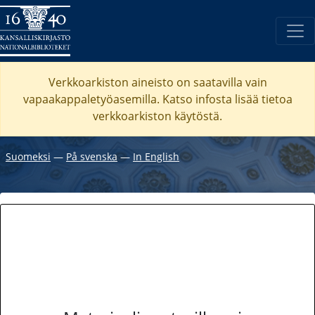
Verkkoarkiston aineisto on saatavilla vain
vapaakappaletyöasemilla. Katso
infosta
lisää tietoa
verkkoarkiston käytöstä.
Suomeksi
―
På svenska
―
In English