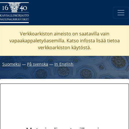
Verkkoarkiston aineisto on saatavilla vain
vapaakappaletyöasemilla. Katso
infosta
lisää tietoa
verkkoarkiston käytöstä.
Suomeksi
―
På svenska
―
In English