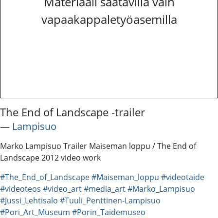
Materiaali saatavilla vain
vapaakappaletyöasemilla
The End of Landscape -trailer
―
Lampisuo
Marko Lampisuo Trailer Maiseman loppu / The End of
Landscape 2012 video work
#The_End_of_Landscape
#Maiseman_loppu
#videotaide
#videoteos
#video_art
#media_art
#Marko_Lampisuo
#Jussi_Lehtisalo
#Tuuli_Penttinen-Lampisuo
#Pori_Art_Museum
#Porin_Taidemuseo