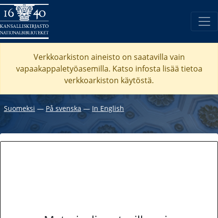
Verkkoarkiston aineisto on saatavilla vain
vapaakappaletyöasemilla. Katso
infosta
lisää tietoa
verkkoarkiston käytöstä.
Suomeksi
―
På svenska
―
In English