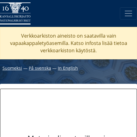
Verkkoarkiston aineisto on saatavilla vain
vapaakappaletyöasemilla. Katso
infosta
lisää tietoa
verkkoarkiston käytöstä.
Suomeksi
―
På svenska
―
In English