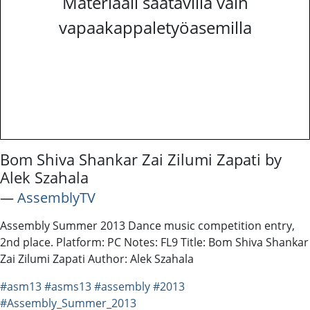
Materiaali saatavilla vain
vapaakappaletyöasemilla
Bom Shiva Shankar Zai Zilumi Zapati by
Alek Szahala
―
AssemblyTV
Assembly Summer 2013 Dance music competition entry,
2nd place. Platform: PC Notes: FL9 Title: Bom Shiva Shankar
Zai Zilumi Zapati Author: Alek Szahala
#asm13
#asms13
#assembly
#2013
#Assembly_Summer_2013