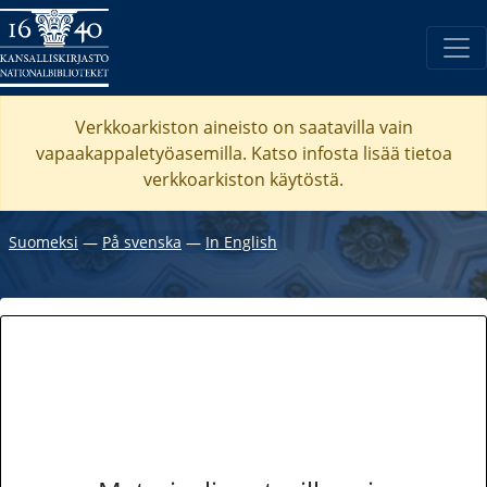
Verkkoarkiston aineisto on saatavilla vain
vapaakappaletyöasemilla. Katso
infosta
lisää tietoa
verkkoarkiston käytöstä.
Suomeksi
―
På svenska
―
In English